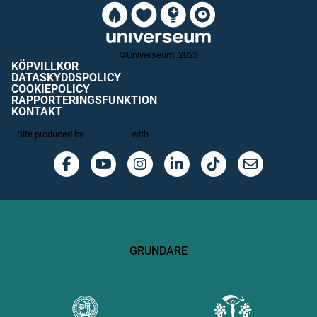
©Universeum, 2023
KÖPVILLKOR
DATASKYDDSPOLICY
COOKIEPOLICY
RAPPORTERINGSFUNKTION
KONTAKT
Site produced by
Visit Group
with
Citybreak™ Information & Reservation
System.
GRUNDARE