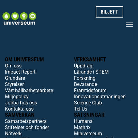
BILJETT
OM UNIVERSEUM
VERKSAMHET
Om oss
Uppdrag
Impact Report
Lärande i STEM
Grundare
Forskning
Styrelser
Bevarande
Vårt hållbarhetsarbete
Framtidsforum
Miljöpolicy
Innovationsutmaningen
Jobba hos oss
Science Club
Kontakta oss
TellUs
SAMVERKAN
SATSNINGAR
Samarbetspartners
Humans
Stiftelser och fonder
Mathrix
Nätverk
Miniverseum