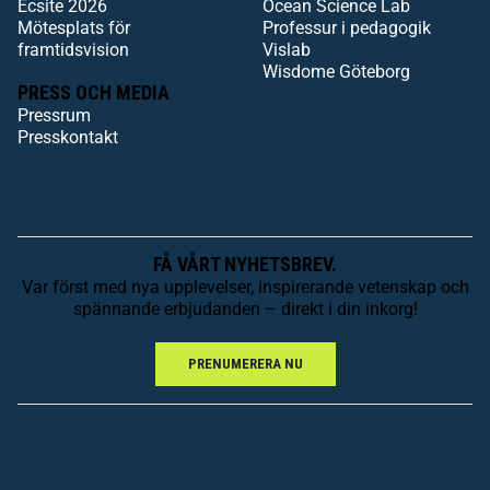
Ecsite 2026
Ocean Science Lab
Mötesplats för
Professur i pedagogik
framtidsvision
Vislab
Wisdome Göteborg
PRESS OCH MEDIA
Pressrum
Presskontakt
FÅ VÅRT NYHETSBREV.
Var först med nya upplevelser, inspirerande vetenskap och
spännande erbjudanden – direkt i din inkorg!
PRENUMERERA NU